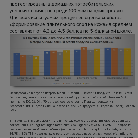
протестированы в домашних потребительских
условиях примерно среди 100 мам на один продукт.
Для всех испытуемых продуктов оценка свойства
«формирование длительного слоя на коже» в среднем
составляет от 4,3 до 4,5 баллов по 5-балльной шкале.
Исследование в группе потребителей - 4 различные серии продукта Пенатен крем
были исследованы у внутрикорпоративной группы потребителей Пенатен N: 4
группы по 100, 92, 96 и 79 матерей соответственно Период проведения
исследования: 4 недели Оценка после нанесения продукта Ю. Родер (U Roder), ноябрь
1995 г.
В 4 группах TTB было достигнуто для следующего утверждения: быстро уменьшает
покраснения («bringt Rotungen rasch zum Abklingen»): 75; 70; 69 и 65% TTB подходит
для чувствительной кожи ребенка («eignet sich auch fur empfindliche Babyhaut»): 82;
84; 78 и 85% TTB имеет легкую текстуру и хорошо переносится кожей («ist mild und
hautvertraglich»): 87; 95; 87 и 90% TTB В 4 группах матери считали следующий аспект