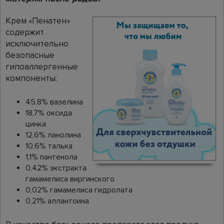
Крем «Пенатен»
содержит
исключительно
безопасные
гипоаллергенные
компоненты:
45,8% вазелина
18,7% оксида
цинка
12,6% ланолина
10,6% талька
1,1% пантенола
0,42% экстракта
гамамелиса виргинского
0,02% гамамелиса гидролата
0,21% аллантоина