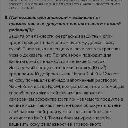
продукта очень хорошим / хорошим: совместимость с кожей («Hautvertraglichkeit»):
93; 92; 91 и 91% TTB
При воздействии жидкости – защищает от
промокания и не допускает контакта влаги с кожей
ребенка(3);
Защита от влажности: безопасный защитный слой
предотвращает влажность и поэтому держит кожу
сухой. С помощью потенциометрического титрования
можно доказать, что Пенатен крем подходит для
защиты кожи от влажности в течение 12 часов.
2
Испытуемый продукт наносили на кожу (10 см
)
предплечья 10 добровольцев. Через 2, 4, 9 и 12 часов
на кожу помещали цилиндр, заполненный раствором
NaOH. Количество NaOH, нейтрализованное с помощью
способности кожи к нейтрализации, является
измерением эффективности применяемого продукта в
защите кожи. Так как Пенатен крем образует плотный
слой на коже, нейтрализуется только небольшое
количество NaOH. Таким образом, крем способен
защитить кожу от влажности и агрессивного