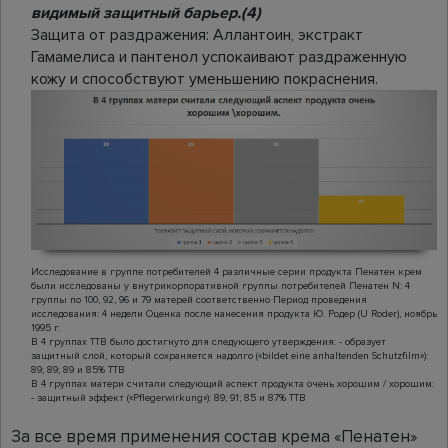
видимый защитный барьер.(4)
Защита от раздражения: Аллантоин, экстракт
Гамамелиса и пантенол успокаивают раздраженную
кожу и способствуют уменьшению покраснения.
Исследование в группе потребителей 4 различные серии продукта Пенатен крем
были исследованы у внутрикорпоративной группы потребителей Пенатен N: 4
группы по 100, 92, 96 и 79 матерей соответственно Период проведения
исследования: 4 недели Оценка после нанесения продукта Ю. Родер (U Roder), ноябрь
1995 г.
В 4 группах TTB было достигнуто для следующего утверждения: - образует
защитный слой, который сохраняется надолго («bildet eine anhaltenden Schutzfilm»):
89; 89; 89 и 85% TTB
В 4 группах матери считали следующий аспект продукта очень хорошим / хорошим:
- защитный эффект («Pflegerwirkung»): 89; 91; 85 и 87% TTB
За все время применения состав крема «Пенатен»