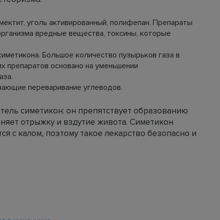
ектит, уголь активированный, полифепан. Препараты
организма вредные вещества, токсины, которые
симетикона. Большое количество пузырьков газа в
их препаратов основано на уменьшении
аза.
чающие переваривание углеводов.
тель симетикон: он препятствует образованию
аняет отрыжку и вздутие живота. Симетикон
ся с калом, поэтому такое лекарство безопасно и