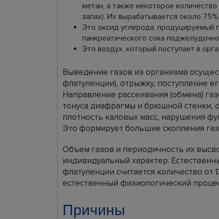
метан, а также некоторое количество
запах). Их вырабатывается около 75%
Это оксид углерода, продуцируемый 
панкреатического сока поджелудочно
Это воздух, который поступает в орга
Выведение газов из организма осущес
флатуленции), отрыжку, поступление ег
Направление рассеивания (обмена) га
тонуса диафрагмы и брюшной стенки, 
плотность каловых масс, нарушения фу
Это формирует большие скопления газ
Объем газов и периодичность их высв
индивидуальный характер. Естественн
флатуленции считается количество от 13
естественный физиологический процес
Причины