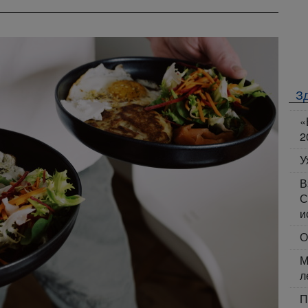
З
«
2
У
В
С
и
О
М
л
П