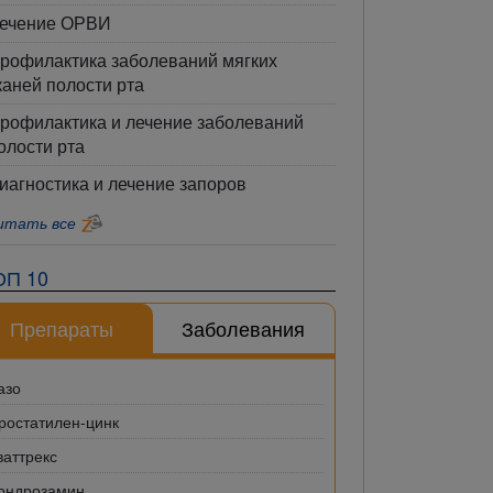
ечение ОРВИ
рофилактика заболеваний мягких
каней полости рта
рофилактика и лечение заболеваний
олости рта
иагностика и лечение запоров
итать все
ОП 10
Препараты
Заболевания
азо
ростатилен-цинк
ваттрекс
ондрозамин