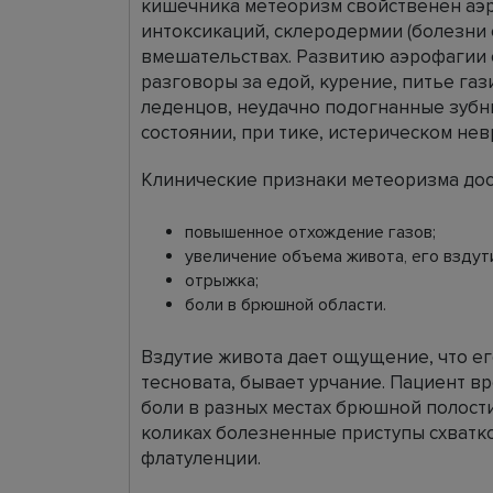
кишечника метеоризм свойственен аэр
интоксикаций, склеродермии (болезни 
вмешательствах. Развитию аэрофагии 
разговоры за едой, курение, питье га
леденцов, неудачно подогнанные зубн
состоянии, при тике, истерическом нев
Клинические признаки метеоризма до
повышенное отхождение газов;
увеличение объема живота, его вздут
отрыжка;
боли в брюшной области.
Вздутие живота дает ощущение, что ег
тесновата, бывает урчание. Пациент 
боли в разных местах брюшной полости
коликах болезненные приступы схватко
флатуленции.