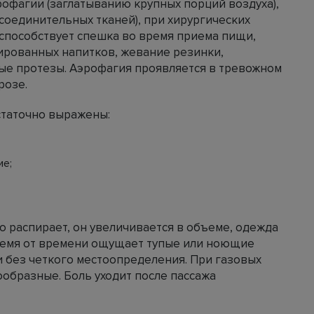
офагии (заглатыванию крупных порций воздуха),
соединительных тканей), при хирургических
способствует спешка во время приема пищи,
зированных напитков, жевание резинки,
ые протезы. Аэрофагия проявляется в тревожном
розе.
статочно выражены:
ие;
о распирает, он увеличивается в объеме, одежда
время от времени ощущает тупые или ноющие
 без четкого местоопределения. При газовых
образные. Боль уходит после пассажа