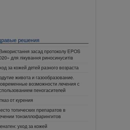
дравые решения
Використання засад протоколу EPOS
020» для лікування риносинуситів
ход за кожей детей разного возраста
здутие живота и газообразование.
овременные возможности лечения с
спользованием пеногасителей
тказ от курения
есто топических препаратов в
ечении тонзиллофарингитов
енатен: уход за кожей