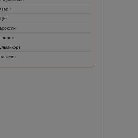
азар Н
-ЦЕТ
ароксин
роплекс
ульмикорт
ндоксан