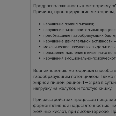
Предрасположенность к метеоризму об
Причины, провоцирующие метеоризм, 
нарушение правил питания;
нарушение пищеварительных процессо
преобладание газообразующих бакте
нарушение двигательной активности 
механические нарушения выделительн
повышение давления в кишечнике во в
нарушения эмоционально-психическог
Возникновению метеоризма способству
газообразующим потенциалом. Также 
жирной пищей; рацион 1 ─ 2 раз в су
нагрузку на желудок и толстую кишку.
При расстройствах процессов пищевар
ферментативной недостаточностью, н
желчных кислот, при дисбактериозе. П