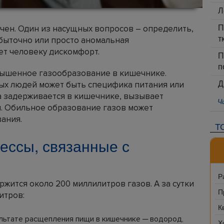
Л
П
чен. Один из насущных вопросов – определить,
т
быточно или просто аномальная
ет человеку дискомфорт.
П
п
вышенное газообразование в кишечнике.
Д
вых людей может быть специфика питания или
а задерживается в кишечнике, вызывает
Ч
ы. Обильное образование газов может
ания.
Т
ессы, связанные с
Р
жится около 200 миллилитров газов. А за сутки
П
итров:
К
льтате расщепления пищи в кишечнике ─ водород,
Х