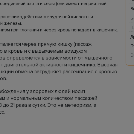
 соединений азота и серы (они имеют неприятный
В
.
при взаимодействии желудочной кислоты и
L
й железы.
П
низм при глотании и через кровь попадает в кишечник.
Д
твляется через прямую кишку (пассаж
П
о в кровь и с выдыхаемым воздухом.
Э
зов определяется в зависимости от мышечного
от двигательной активности кишечника. Высокая
нкции обмена затрудняет рассеивание с кровью.
ов.
обождения у здоровых людей носит
ым и нормальным количеством пассажей
 до 21 раза в сутки. Это не метеоризм, а
с.