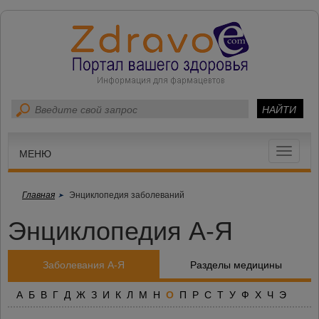
Toggle
МЕНЮ
navigat
Главная
Энциклопедия заболеваний
Энциклопедия А-Я
Заболевания А-Я
Разделы медицины
А
Б
В
Г
Д
Ж
З
И
К
Л
М
Н
О
П
Р
С
Т
У
Ф
Х
Ч
Э