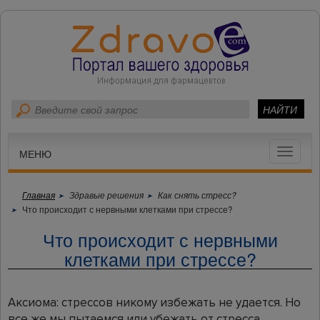
Toggle
МЕНЮ
navigat
Главная
Здравые решения
Как снять стресс?
Что происходит с нервными клетками при стрессе?
Что происходит с нервными
клетками при стрессе?
Аксиома: стрессов никому избежать не удается. Но
все же мы пытаемся или убежать от стресса