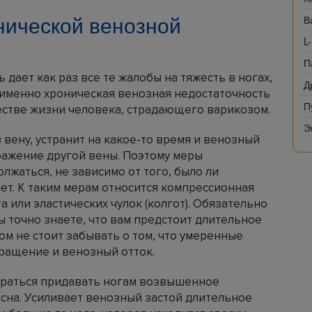
онической венозной
В
L
П
дает как раз все те жалобы на тяжесть в ногах,
Д
И именно хроническая венозная недостаточность
П
естве жизни человека, страдающего варикозом.
Э
вену, устранит на какое-то время и венозный
ражение другой вены. Поэтому меры
жаться, не зависимо от того, было ли
ет. К таким мерам относится компрессионная
 или эластических чулок (колгот). Обязательно
вы точно знаете, что вам предстоит длительное
ом не стоит забывать о том, что умеренные
ращение и венозный отток.
араться придавать ногам возвышенное
 сна. Усиливает венозный застой длительное