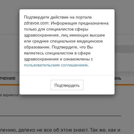
Подтвердите действие на портале
zdravoe.com: Информация предназначена
только для специалистов сферы
здравоохранения, лиц имеющих высшее
или среднее специальное медицинское
образование. Подтвердите, что Вы
являетесь специалистом в сфере
здравоохранения и ознакомлены с
пользовательским соглашением
.
ечение
Питание и диета
Здоровая жизнь
Подтвердить
е варикоза
лению, далеко не все об этом знают. Так же, как и