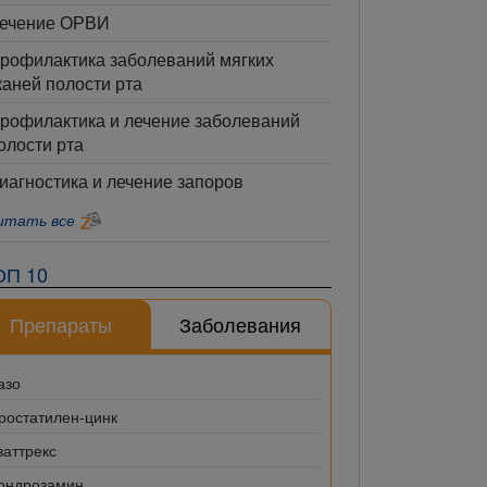
ечение ОРВИ
рофилактика заболеваний мягких
каней полости рта
рофилактика и лечение заболеваний
олости рта
иагностика и лечение запоров
итать все
ОП 10
Препараты
Заболевания
азо
ростатилен-цинк
ваттрекс
ондрозамин