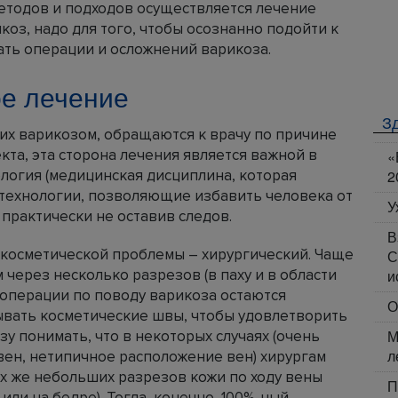
методов и подходов осуществляется лечение
икоз, надо для того, чтобы осознанно подойти к
ать операции и осложнений варикоза.
ое лечение
З
их варикозом, обращаются к врачу по причине
та, эта сторона лечения является важной в
«
логия (медицинская дисциплина, которая
2
 технологии, позволяющие избавить человека от
У
 практически не оставив следов.
В
 косметической проблемы – хирургический. Чаще
С
через несколько разрезов (в паху и в области
и
 операции по поводу варикоза остаются
О
ывать косметические швы, чтобы удовлетворить
М
у понимать, что в некоторых случаях (очень
л
вен, нетипичное расположение вен) хирургам
х же небольших разрезов кожи по ходу вены
П
 или на бедре). Тогда, конечно, 100%-ный