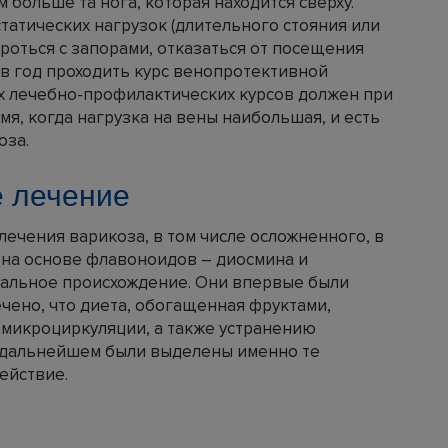
м больше та нога, которая находится сверху.
татических нагрузок (длительного стояния или
ороться с запорами, отказаться от посещения
а в год проходить курс венопротективной
их лечебно-профилактических курсов должен при
я, когда нагрузка на вены наибольшая, и есть
оза.
е лечение
ечения варикоза, в том числе осложненного, в
на основе флавоноидов – диосмина и
ральное происхождение. Они впервые были
чено, что диета, обогащенная фруктами,
 микроциркуляции, а также устранению
В дальнейшем были выделены именно те
ействие.