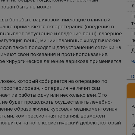
Л
рован быть не может.
П
тоды борьбы с варикозом, имеющие отличный
т
е чаще применяется склеротерапия (введения в
П
вызывает запустение и спадение вены), лазерное
п
оагуляция вены), миниинвазивные хирургические
одов также подходят и для устранения сеточки на
Д
ы имеют свои показания и противопоказания.
Ч
ое хирургическое лечение варикоза применяется
Т
еловек, который собирается на операцию по
 прооперирован, - операция не лечит сам
чает из работы одну или несколько вен. Это
к не будет продолжать осуществлять лечебно-
Р
ение образа жизни, курсовая медикаментозная
П
тами, компрессионная терапия), возможен
 появится на ноге косметический дефект, который
К
Х