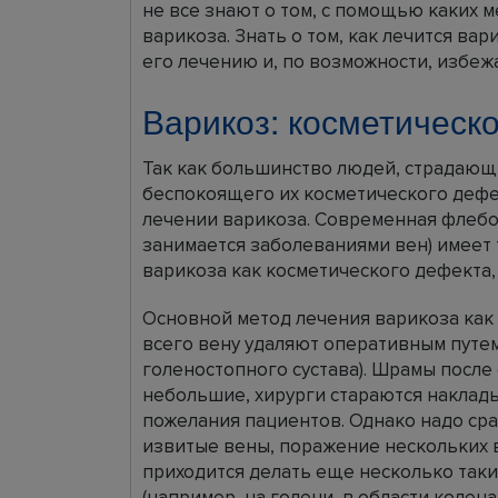
не все знают о том, с помощью каких 
варикоза. Знать о том, как лечится вар
его лечению и, по возможности, избеж
Варикоз: косметическ
Так как большинство людей, страдающ
беспокоящего их косметического дефек
лечении варикоза. Современная флебо
занимается заболеваниями вен) имеет
варикоза как косметического дефекта,
Основной метод лечения варикоза как
всего вену удаляют оперативным путем 
голеностопного сустава). Шрамы после
небольшие, хирурги стараются наклад
пожелания пациентов. Однако надо сраз
извитые вены, поражение нескольких 
приходится делать еще несколько таки
(например, на голени, в области колена