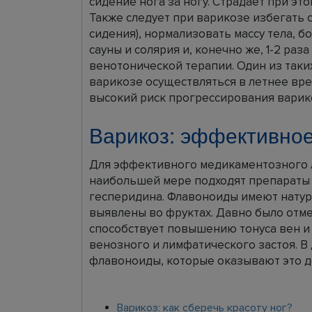
сидение нога за ногу. Страдает при это
Также следует при варикозе избегать с
сидения), нормализовать массу тела, б
сауны и солярия и, конечно же, 1-2 раз
венотонической терапии. Один из так
варикозе осуществляться в летнее врем
высокий риск прогрессирования варик
Варикоз: эффективно
Для эффективного медикаментозного л
наибольшей мере подходят препараты 
гесперидина. Флавоноиды имеют нату
выявлены во фруктах. Давно было отме
способствует повышению тонуса вен и
венозного и лимфатического застоя. 
флавоноиды, которые оказывают это д
Варикоз: как сберечь красоту ног?