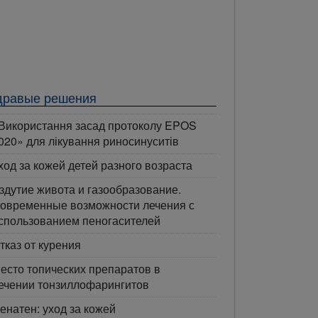
дравые решения
Використання засад протоколу EPOS
020» для лікування риносинуситів
ход за кожей детей разного возраста
здутие живота и газообразование.
овременные возможности лечения с
спользованием пеногасителей
тказ от курения
есто топических препаратов в
ечении тонзиллофарингитов
енатен: уход за кожей