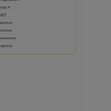
азар Н
-ЦЕТ
ароксин
роплекс
ульмикорт
ндоксан