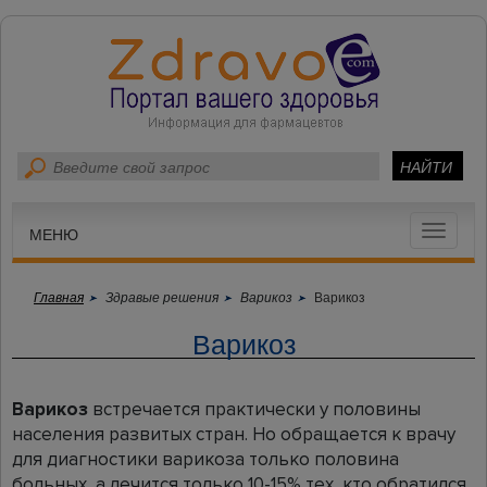
Toggle
МЕНЮ
navigat
Главная
Здравые решения
Варикоз
Варикоз
Варикоз
Варикоз
встречается практически у половины
населения развитых стран. Но обращается к врачу
для диагностики варикоза только половина
больных, а лечится только 10-15% тех, кто обратился