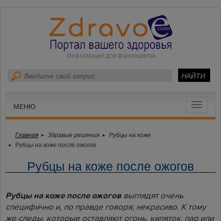
Toggle
МЕНЮ
navigat
Главная
Здравые решения
Рубцы на коже
Рубцы на коже после ожогов
Рубцы на коже после ожогов
Рубцы на коже после ожогов
выглядят очень
специфично и, по правде говоря, некрасиво. К тому
же следы, которые оставляют огонь, кипяток, пар или