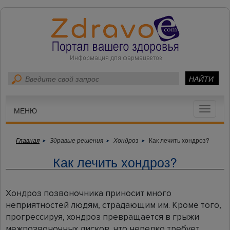
Toggle
МЕНЮ
navigat
Главная
Здравые решения
Хондроз
Как лечить хондроз?
Как лечить хондроз?
Хондроз позвоночника приносит много
неприятностей людям, страдающим им. Кроме того,
прогрессируя, хондроз превращается в грыжи
межпозвоночных дисков, что нередко требует