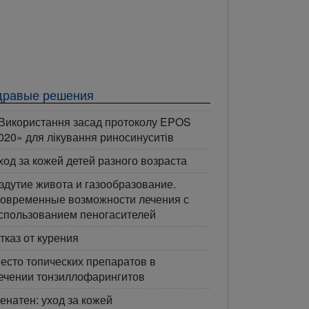
дравые решения
Використання засад протоколу EPOS
020» для лікування риносинуситів
ход за кожей детей разного возраста
здутие живота и газообразование.
овременные возможности лечения с
спользованием пеногасителей
тказ от курения
есто топических препаратов в
ечении тонзиллофарингитов
енатен: уход за кожей