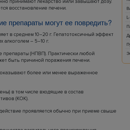
анно принимают лекарство иили завышают дозу.
ется восстановление печени.
В
L
ие препараты могут ее повредить?
П
ляет в среднем 10–20 г. Гепатотоксичный эффект
Д
 алкоголем – 5–10 г.
П
Э
 препараты (НПВП). Практически любой
жет быть причиной поражения печени.
ы оказывают более или менее выраженное
ены) в том числе входящие в состав
ивов (КОК).
действие проявляется обычно при приеме свыше