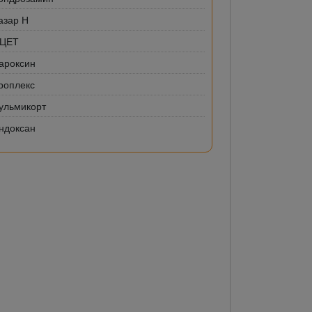
азар Н
-ЦЕТ
ароксин
роплекс
ульмикорт
ндоксан