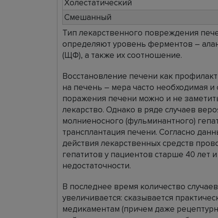
Холестатический
Смешанный
Тип лекарственного повреждения печ
определяют уровень ферментов – ала
(ЩФ), а также их соотношение.
Восстановление печени как профилакт
на печень – мера часто необходимая и
поражения печени можно и не заметит
лекарство. Однако в ряде случаев вер
молниеносного (фульминантного) гепат
трансплантация печени. Согласно дан
действия лекарственных средств пров
гепатитов у пациентов старше 40 лет 
недостаточности.
В последнее время количество случае
увеличивается: сказывается практичес
медикаментам (причем даже рецептурн