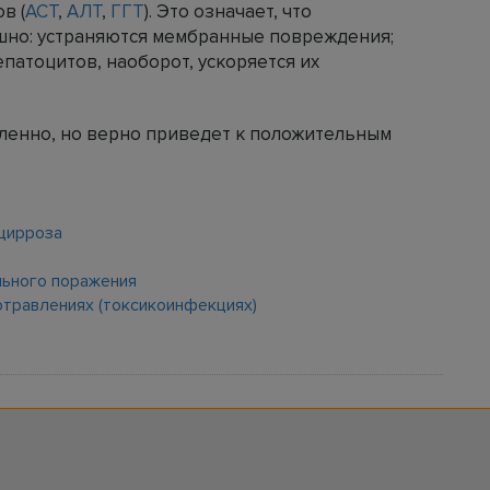
в (
АСТ
,
АЛТ
,
ГГТ
). Это означает, что
шно: устраняются мембранные повреждения;
атоцитов, наоборот, ускоряется их
ленно, но верно приведет к положительным
 цирроза
льного поражения
отравлениях (токсикоинфекциях)