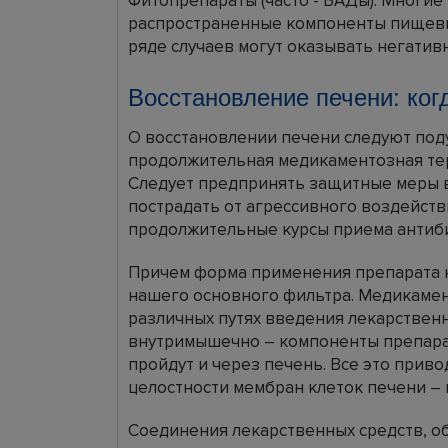
Фитопрепараты (часто - БАДы). Многи
распространенные компоненты пищевы
ряде случаев могут оказывать негатив
Восстановление печени: ко
О восстановлении печени следуют поду
продолжительная медикаментозная тер
Следует предпринять защитные меры в
пострадать от агрессивного воздейств
продолжительные курсы приема антиб
Причем форма применения препарата 
нашего основного фильтра. Медикаме
различных путях введения лекарственн
внутримышечно – компоненты препарата
пройдут и через печень. Все это прив
целостности мембран клеток печени – 
Соединения лекарственных средств, о