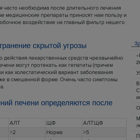
я часто необходима после длительного лечения
ные медицинские препараты приносят нам пользу и
побочное воздействие на главный фильтр нашего
З
транение скрытой угрозы
«
о действия лекарственных средств чрезвычайно
2
чени могут протекать как гепатиты (причем
и как холестатический вариант заболевания
У
кже в смешанной форме. Очень часто симптомы
В
а.
С
и
ний печени определяются после
О
М
АЛТ
ЩФ
АЛТЩФ
л
>2
Норма
>5
П