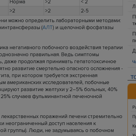
Норма
>2
< 2
Л
>2
>2
2-5
П
ени можно определить лабораторными методами:
т
нинтрансферазы (
АЛТ
) и щелочной фосфатазы
П
п
ика негативного побочного воздействия терапии
Д
 однозначно правильная. Ведь симптомы
ь, даже продолжая принимать гепатотоксичное
Ч
оятно развитие смертельно опасного осложнения -
ита, при котором требуется экстренная
Т
ным американских исследователей, побочные
оцируют развитие желтухи у 2–5% больных, 40%
и 25% случаев фульминантной печеночной
Р
в лекарственных поражений печени стремительно
П
ки неограниченный доступ населения к
К
ой группы). Люди, не задумываясь о побочном
Х