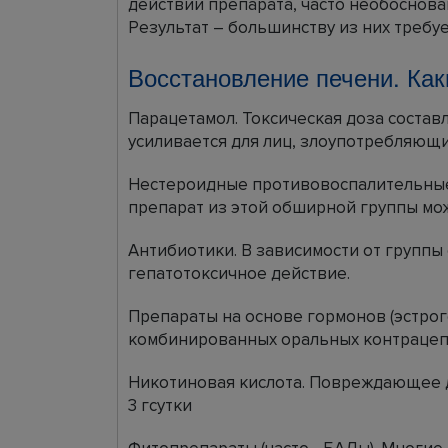
действии препарата, часто необоснов
Результат – большинству из них требу
Восстановление печени. Как
Парацетамол. Токсическая доза состав
усиливается для лиц, злоупотребляющих
Нестероидные противовоспалительные
препарат из этой обширной группы мо
Антибиотики. В зависимости от групп
гепатотоксичное действие.
Препараты на основе гормонов (эстрог
комбинированных оральных контрацепт
Никотиновая кислота. Повреждающее 
3 гсутки