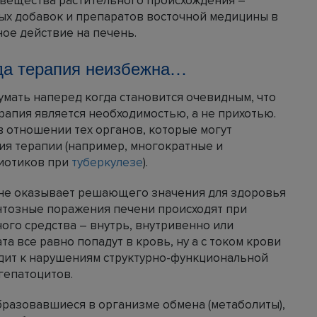
е вещества растительного происхождения –
х добавок и препаратов восточной медицины в
ное действие на печень.
гда терапия неизбежна…
мать наперед когда становится очевидным, что
апия является необходимостью, а не прихотью.
 отношении тех органов, которые могут
ия терапии (например, многократные и
иотиков при
туберкулезе
).
не оказывает решающего значения для здоровья
нтозные поражения печени происходят при
ого средства – внутрь, внутривенно или
 все равно попадут в кровь, ну а с током крови
одит к нарушениям структурно-функциональной
гепатоцитов.
бразовавшиеся в организме обмена (метаболиты),