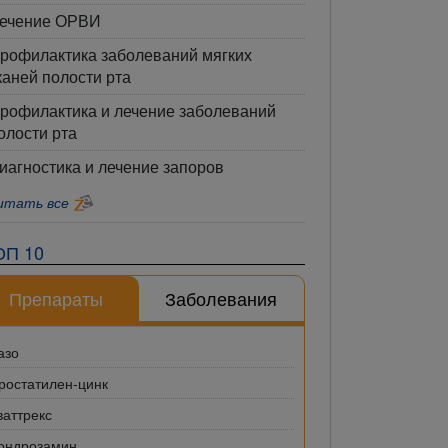
ечение ОРВИ
рофилактика заболеваний мягких
каней полости рта
рофилактика и лечение заболеваний
олости рта
иагностика и лечение запоров
итать все
ОП 10
Препараты
Заболевания
азо
ростатилен-цинк
ваттрекс
ондрозамин