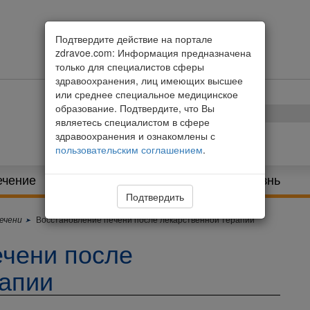
Подтвердите действие на портале
zdravoe.com: Информация предназначена
только для специалистов сферы
здравоохранения, лиц имеющих высшее
или среднее специальное медицинское
образование. Подтвердите, что Вы
являетесь специалистом в сфере
здравоохранения и ознакомлены с
пользовательским соглашением
.
ечение
Питание и диета
Здоровая жизнь
Подтвердить
ечени
Восстановление печени после лекарственной терапии
ечени после
рапии