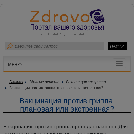
Toggle
МЕНЮ
navigat
Главная
Здравые решения
Вакцинация от гриппа
Вакцинация против гриппа: плановая или экстренная?
Вакцинация против гриппа:
плановая или экстренная?
Вакцинацию против гриппа проводят планово. Для
некоторых категорий населения плановая