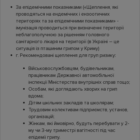
За епідемічними показниками («Щеплення, які
проводяться на ендемічних і ензоотичних
територіях та за епідемічними показниками» -
імунізація проводиться при визначенні території
неблагополучною за рішенням головного
санітарного лікаря на території (в Україні – це
ситуація із пташиним грипом у Криму)
г. Рекомендовані щеплення для груп ризику:
Військовослужбовцям, будівельникам,
працівникам Державної автомобільної
інспекції Міністерства внутрішніх справ тощо;
Особам, які доглядають хворих на грип
вдома;
Дітям шкільних закладів та школярам;
Трудовим колективам підприємств, установ,
організацій;
Жінкам, які ймовірно, будуть перебувати у 2-
му чи 3-му триместрі вагітності під час
епідемії грипу.