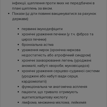
інфекції, щеплення проти яких не передбачені в
плані щеплень за віком.
Покази (ці діти повинні вакцинуватися за рахунок
держави):
первинні імунодефіцити
хронічні ураження печінки (у т.ч. фіброз та
цироз печінки)
бронхіальна астма
ураження нирок (хронічна ниркова
недостатність або атрофічний синдром)
хронічні захворювання легень (уроджені
аномалії, набуті хвороби, муковісцидоз)
хронічні ураження серцево-судинної системи
(уроджені або набуті вади серця,
кардіоміопатії)
функціональна чи анатомічна аспленія
пацієнти, що тривало отримують
ацетилсаліцилову кислоту
лімфома, множинна мієлома, лейкемія