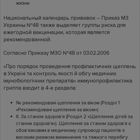
жизни
Национальный календарь прививок – Приказ МЗ
Украины №48 также выделяет группы риска для
ежегодной вакцинации, которая является
рекомендованной.
Согласно Приказу МЗО №48 от 03.02.2006
«Про порядок проведення профілактичних щеплень
в Україні та контроль якості й обігу медичних
імунобіологічних препаратів» иммунопрофилактика
гриппа входит в 4-е раздела:
Як рекомендовані щеплення за віком (Розділ 1
«Рекомендовані щеплення за віком»)
б. За станом здоров’я (Розділ 2 «Щеплення дітей за
станом здоров’я»). Щеплення за станом здоров’я є
обов’язковим в медичному супроводі пацієнтів з
високим ризиком виникнення та тяжкого перебігу