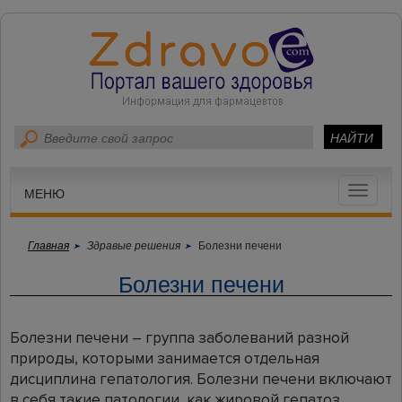
Toggle
МЕНЮ
navigat
Главная
Здравые решения
Болезни печени
Болезни печени
Болезни печени – группа заболеваний разной
природы, которыми занимается отдельная
дисциплина гепатология. Болезни печени включают
в себя такие патологии, как жировой гепатоз,