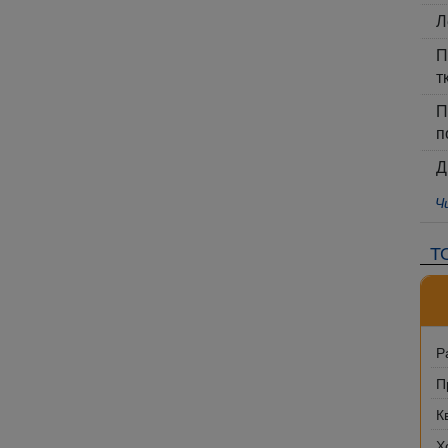
Л
П
т
П
п
Д
Ч
Т
Р
П
К
Х