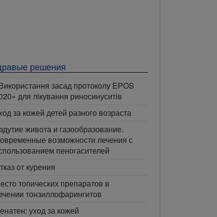
дравые решения
Використання засад протоколу EPOS
020» для лікування риносинуситів
ход за кожей детей разного возраста
здутие живота и газообразование.
овременные возможности лечения с
спользованием пеногасителей
тказ от курения
есто топических препаратов в
ечении тонзиллофарингитов
енатен: уход за кожей