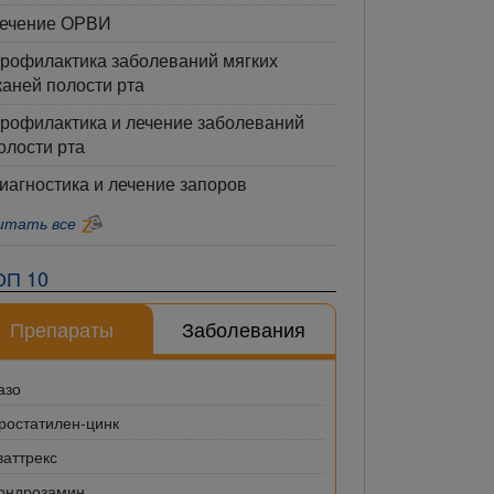
ечение ОРВИ
рофилактика заболеваний мягких
каней полости рта
рофилактика и лечение заболеваний
олости рта
иагностика и лечение запоров
итать все
ОП 10
Препараты
Заболевания
азо
ростатилен-цинк
ваттрекс
ондрозамин