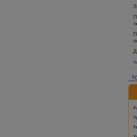
Л
П
т
П
п
Д
Ч
Т
Р
П
К
Х