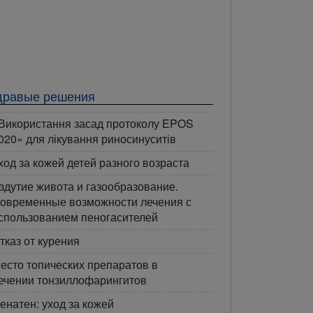
дравые решения
Використання засад протоколу EPOS
020» для лікування риносинуситів
ход за кожей детей разного возраста
здутие живота и газообразование.
овременные возможности лечения с
спользованием пеногасителей
тказ от курения
есто топических препаратов в
ечении тонзиллофарингитов
енатен: уход за кожей