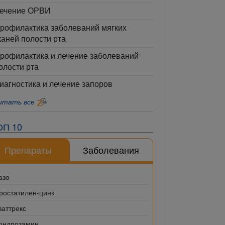
ечение ОРВИ
рофилактика заболеваний мягких
каней полости рта
рофилактика и лечение заболеваний
олости рта
иагностика и лечение запоров
итать все
ОП 10
Препараты
Заболевания
азо
ростатилен-цинк
ваттрекс
ондрозамин