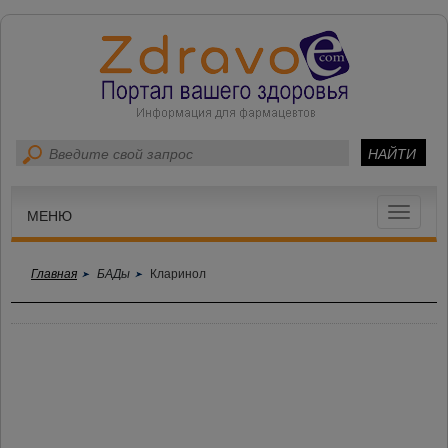
Toggle
МЕНЮ
navigat
Главная
БАДы
Кларинол