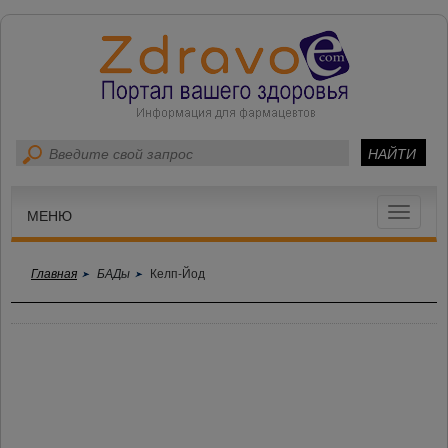
Toggle
МЕНЮ
navigat
Главная
БАДы
Келп-Йод