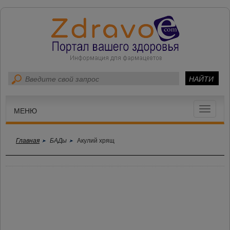
Toggle
МЕНЮ
navigat
Главная
БАДы
Акулий хрящ