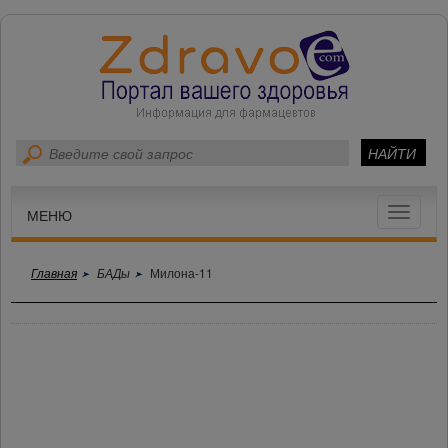
Toggle
МЕНЮ
navigat
Главная
БАДы
Милона-11