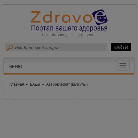
Toggle
МЕНЮ
navigat
Главная
БАДы
Атероклефит (капсулы)