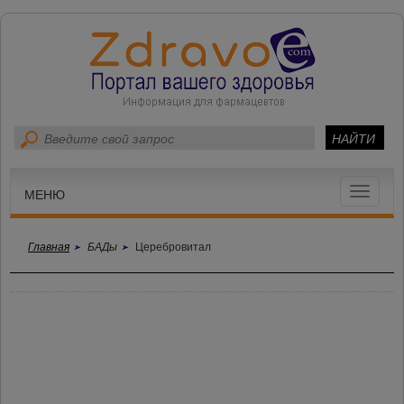
Toggle
МЕНЮ
navigat
Главная
БАДы
Церебровитал