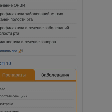
ечение ОРВИ
рофилактика заболеваний мягких
каней полости рта
рофилактика и лечение заболеваний
олости рта
иагностика и лечение запоров
итать все
ОП 10
Препараты
Заболевания
азо
ростатилен-цинк
ваттрекс
ондрозамин