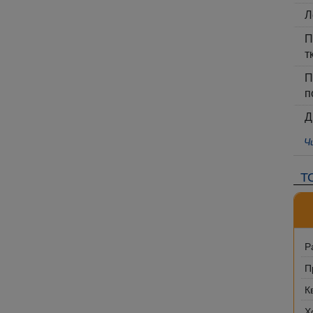
Л
П
т
П
п
Д
Ч
Т
Р
П
К
Х