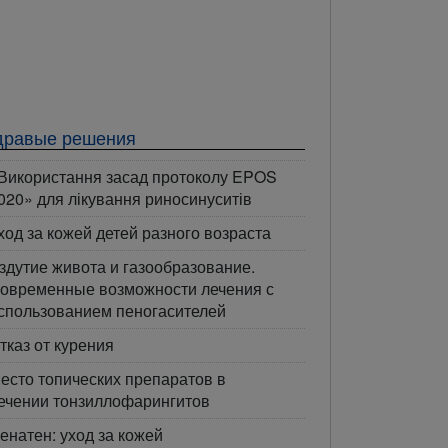
дравые решения
Використання засад протоколу EPOS
020» для лікування риносинуситів
ход за кожей детей разного возраста
здутие живота и газообразование.
овременные возможности лечения с
спользованием пеногасителей
тказ от курения
есто топических препаратов в
ечении тонзиллофарингитов
енатен: уход за кожей