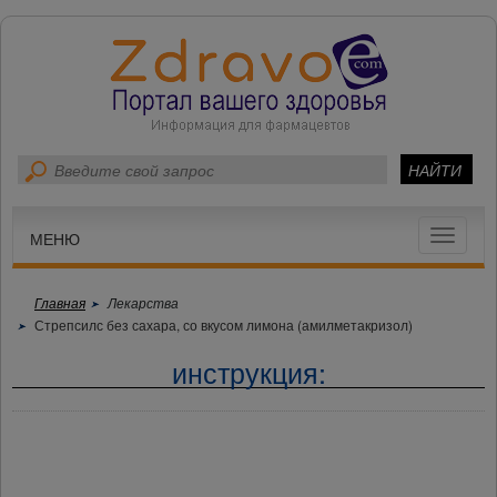
Toggle
МЕНЮ
navigat
Главная
Лекарства
Стрепсилс без сахара, со вкусом лимона (амилметакризол)
инструкция: