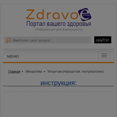
Toggle
МЕНЮ
navigat
Главная
Лекарства
Тиоцетам (пирацетам, тиотриазолин)
инструкция: