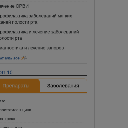
ечение ОРВИ
рофилактика заболеваний мягких
каней полости рта
рофилактика и лечение заболеваний
олости рта
иагностика и лечение запоров
итать все
ОП 10
Препараты
Заболевания
азо
ростатилен-цинк
ваттрекс
ондрозамин