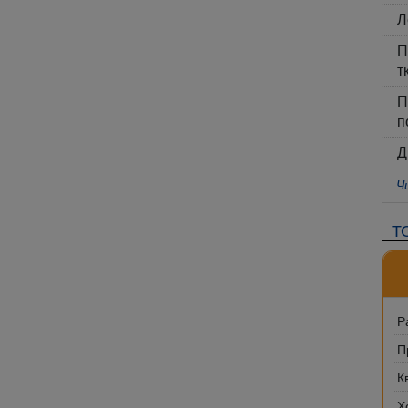
Л
П
т
П
п
Д
Ч
Т
Р
П
К
Х