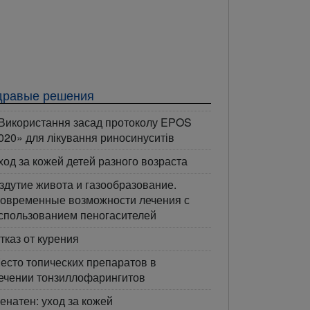
дравые решения
Використання засад протоколу EPOS
020» для лікування риносинуситів
ход за кожей детей разного возраста
здутие живота и газообразование.
овременные возможности лечения с
спользованием пеногасителей
тказ от курения
есто топических препаратов в
ечении тонзиллофарингитов
енатен: уход за кожей