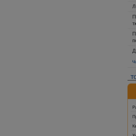
Л
П
т
П
п
Д
Ч
Т
Р
П
К
Х