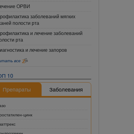
ечение ОРВИ
рофилактика заболеваний мягких
каней полости рта
рофилактика и лечение заболеваний
олости рта
иагностика и лечение запоров
итать все
ОП 10
Препараты
Заболевания
азо
ростатилен-цинк
ваттрекс
ондрозамин