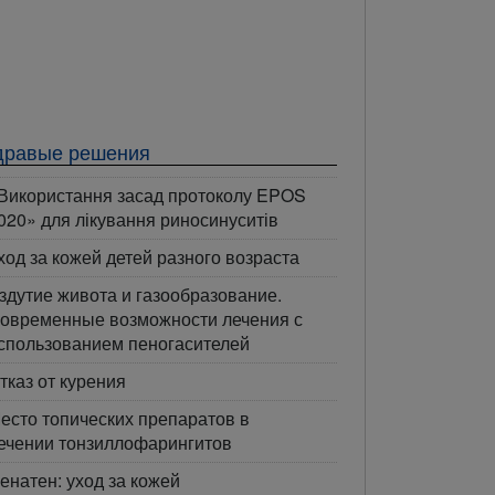
дравые решения
Використання засад протоколу EPOS
020» для лікування риносинуситів
ход за кожей детей разного возраста
здутие живота и газообразование.
овременные возможности лечения с
спользованием пеногасителей
тказ от курения
есто топических препаратов в
ечении тонзиллофарингитов
енатен: уход за кожей