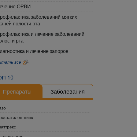
ечение ОРВИ
рофилактика заболеваний мягких
каней полости рта
рофилактика и лечение заболеваний
олости рта
иагностика и лечение запоров
итать все
ОП 10
Препараты
Заболевания
азо
ростатилен-цинк
ваттрекс
ондрозамин