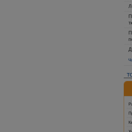
Л
П
т
П
п
Д
Ч
Т
Р
П
К
Х