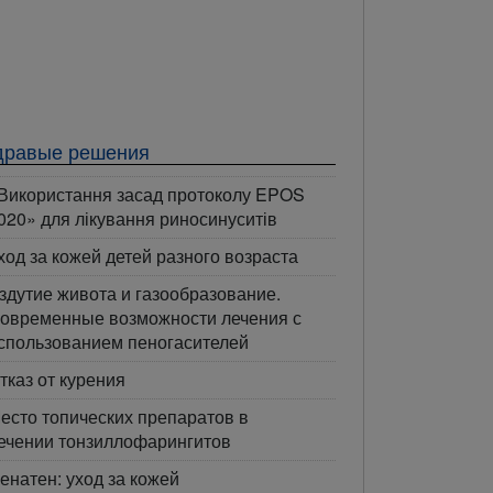
дравые решения
Використання засад протоколу EPOS
020» для лікування риносинуситів
ход за кожей детей разного возраста
здутие живота и газообразование.
овременные возможности лечения с
спользованием пеногасителей
тказ от курения
есто топических препаратов в
ечении тонзиллофарингитов
енатен: уход за кожей