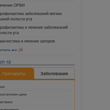
ечение ОРВИ
рофилактика заболеваний мягких
каней полости рта
рофилактика и лечение заболеваний
олости рта
иагностика и лечение запоров
итать все
ОП 10
Препараты
Заболевания
азо
ростатилен-цинк
ваттрекс
ондрозамин