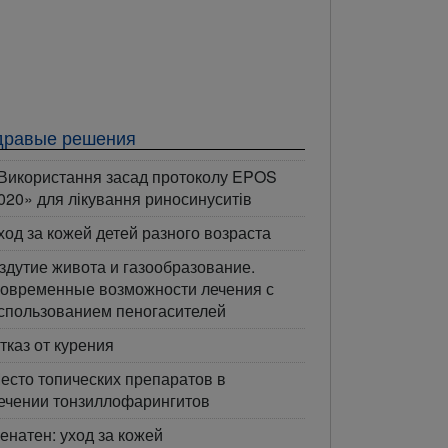
дравые решения
Використання засад протоколу EPOS
020» для лікування риносинуситів
ход за кожей детей разного возраста
здутие живота и газообразование.
овременные возможности лечения с
спользованием пеногасителей
тказ от курения
есто топических препаратов в
ечении тонзиллофарингитов
енатен: уход за кожей