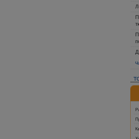
Л
П
т
П
п
Д
Ч
Т
Р
П
К
Х