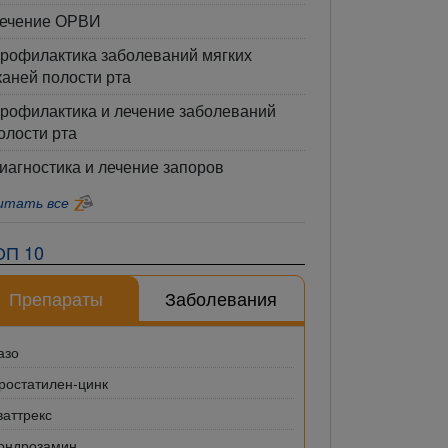
ечение ОРВИ
рофилактика заболеваний мягких
каней полости рта
рофилактика и лечение заболеваний
олости рта
иагностика и лечение запоров
итать все
ОП 10
Препараты
Заболевания
азо
ростатилен-цинк
ваттрекс
ондрозамин