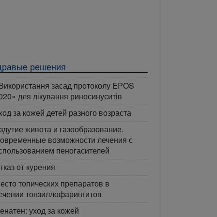
дравые решения
Використання засад протоколу EPOS
020» для лікування риносинуситів
ход за кожей детей разного возраста
здутие живота и газообразование.
овременные возможности лечения с
спользованием пеногасителей
тказ от курения
есто топических препаратов в
ечении тонзиллофарингитов
енатен: уход за кожей