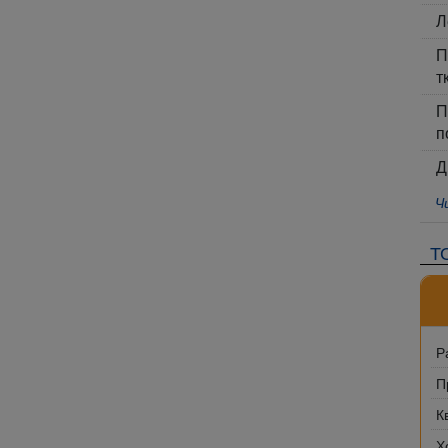
Л
П
т
П
п
Д
Ч
Т
Р
П
К
Х