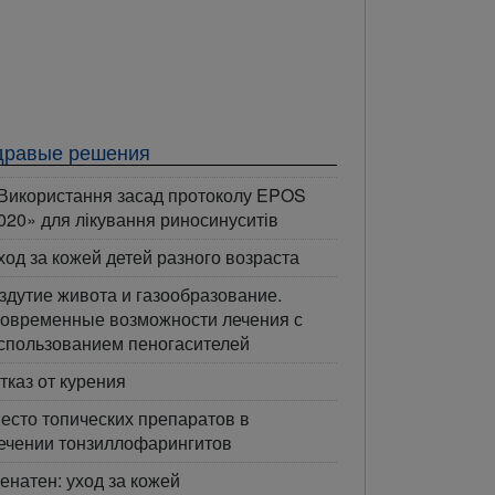
дравые решения
Використання засад протоколу EPOS
020» для лікування риносинуситів
ход за кожей детей разного возраста
здутие живота и газообразование.
овременные возможности лечения с
спользованием пеногасителей
тказ от курения
есто топических препаратов в
ечении тонзиллофарингитов
енатен: уход за кожей