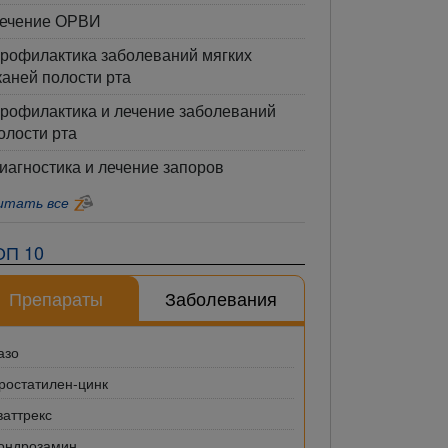
ечение ОРВИ
рофилактика заболеваний мягких
каней полости рта
рофилактика и лечение заболеваний
олости рта
иагностика и лечение запоров
итать все
ОП 10
Препараты
Заболевания
азо
ростатилен-цинк
ваттрекс
ондрозамин