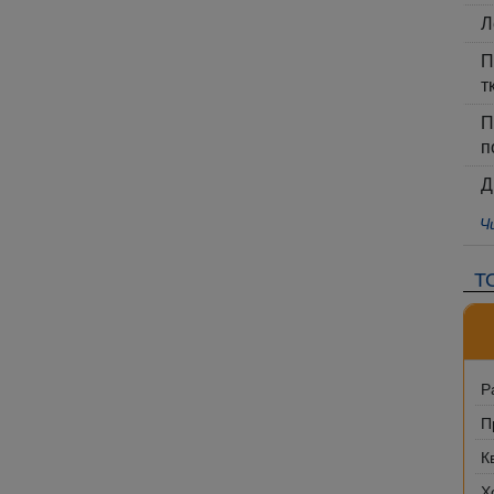
Л
П
т
П
п
Д
Ч
Т
Р
П
К
Х