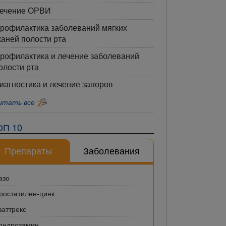
ечение ОРВИ
рофилактика заболеваний мягких
каней полости рта
рофилактика и лечение заболеваний
олости рта
иагностика и лечение запоров
итать все
ОП 10
Препараты
Заболевания
азо
ростатилен-цинк
ваттрекс
ондрозамин