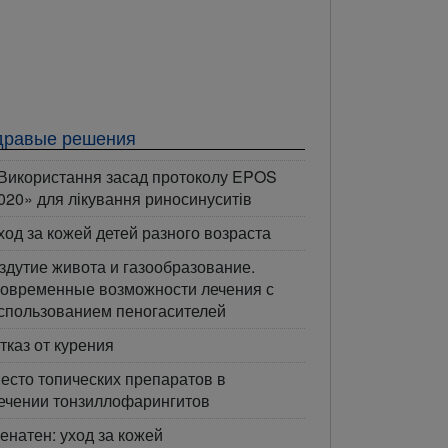
дравые решения
Використання засад протоколу EPOS
020» для лікування риносинуситів
ход за кожей детей разного возраста
здутие живота и газообразование.
овременные возможности лечения с
спользованием пеногасителей
тказ от курения
есто топических препаратов в
ечении тонзиллофарингитов
енатен: уход за кожей