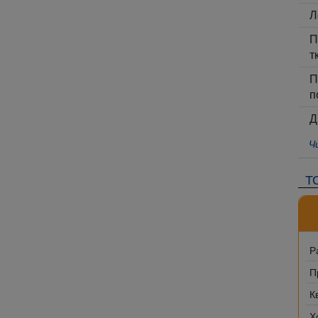
Л
П
т
П
п
Д
Ч
Т
Р
П
К
Х