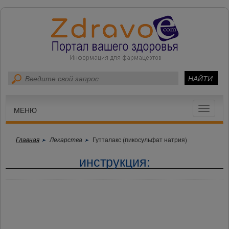
Toggle
МЕНЮ
navigat
Главная
Лекарства
Гутталакс (пикосульфат натрия)
инструкция: