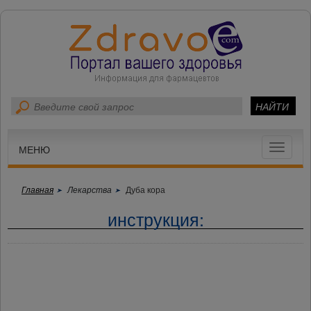
Toggle
МЕНЮ
navigat
Главная
Лекарства
Дуба кора
инструкция: