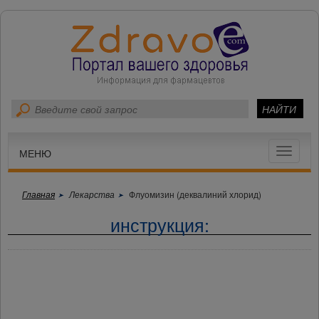
Toggle
МЕНЮ
navigat
Главная
Лекарства
Флуомизин (деквалиний хлорид)
инструкция: