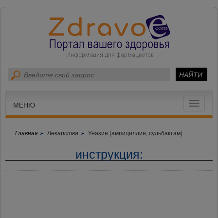
Toggle
МЕНЮ
navigat
Главная
Лекарства
Уназин (ампициллин, сульбактам)
инструкция: