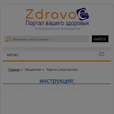
Toggle
МЕНЮ
navigat
Главная
Лекарства
Теветен (эпросартан)
инструкция: