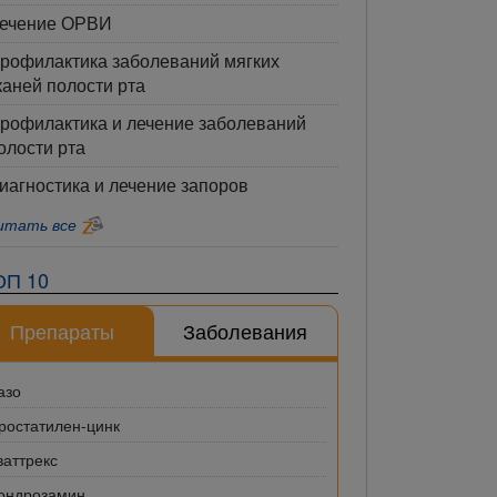
ечение ОРВИ
рофилактика заболеваний мягких
каней полости рта
рофилактика и лечение заболеваний
олости рта
иагностика и лечение запоров
итать все
ОП 10
Препараты
Заболевания
азо
ростатилен-цинк
ваттрекс
ондрозамин