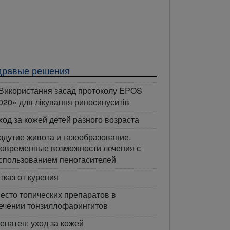
дравые решения
Використання засад протоколу EPOS
020» для лікування риносинуситів
ход за кожей детей разного возраста
здутие живота и газообразование.
овременные возможности лечения с
спользованием пеногасителей
тказ от курения
есто топических препаратов в
ечении тонзиллофарингитов
енатен: уход за кожей