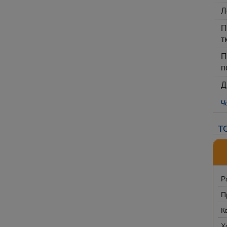
Л
П
т
П
п
Д
Ч
Т
Р
П
К
Х