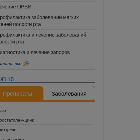
ечение ОРВИ
рофилактика заболеваний мягких
каней полости рта
рофилактика и лечение заболеваний
олости рта
иагностика и лечение запоров
итать все
ОП 10
Препараты
Заболевания
азо
ростатилен-цинк
ваттрекс
ондрозамин