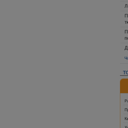
Л
П
т
П
п
Д
Ч
Т
Р
П
К
Х