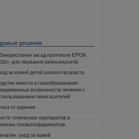
дравые решения
Використання засад протоколу EPOS
020» для лікування риносинуситів
ход за кожей детей разного возраста
здутие живота и газообразование.
овременные возможности лечения с
спользованием пеногасителей
тказ от курения
есто топических препаратов в
ечении тонзиллофарингитов
енатен: уход за кожей