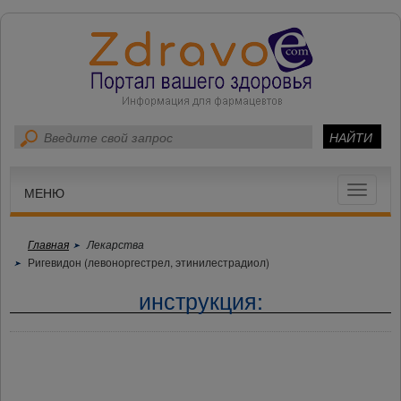
Toggle
МЕНЮ
navigat
Главная
Лекарства
Ригевидон (левоноргестрел, этинилестрадиол)
инструкция: