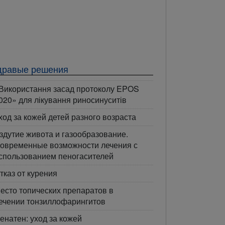
дравые решения
Використання засад протоколу EPOS
020» для лікування риносинуситів
ход за кожей детей разного возраста
здутие живота и газообразование.
овременные возможности лечения с
спользованием пеногасителей
тказ от курения
есто топических препаратов в
ечении тонзиллофарингитов
енатен: уход за кожей