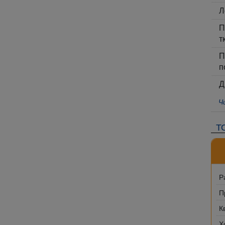
Л
П
т
П
п
Д
Ч
Т
Р
П
К
Х