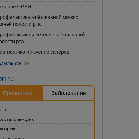
ечение ОРВИ
рофилактика заболеваний мягких
каней полости рта
рофилактика и лечение заболеваний
олости рта
иагностика и лечение запоров
итать все
ОП 10
Препараты
Заболевания
азо
ростатилен-цинк
ваттрекс
ондрозамин