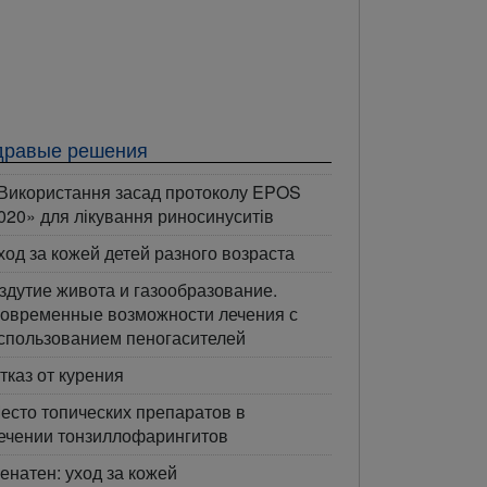
дравые решения
Використання засад протоколу EPOS
020» для лікування риносинуситів
ход за кожей детей разного возраста
здутие живота и газообразование.
овременные возможности лечения с
спользованием пеногасителей
тказ от курения
есто топических препаратов в
ечении тонзиллофарингитов
енатен: уход за кожей