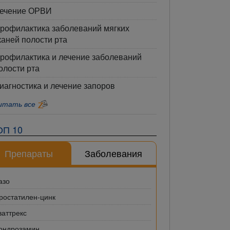
ечение ОРВИ
рофилактика заболеваний мягких
каней полости рта
рофилактика и лечение заболеваний
олости рта
иагностика и лечение запоров
итать все
ОП 10
Препараты
Заболевания
азо
ростатилен-цинк
ваттрекс
ондрозамин