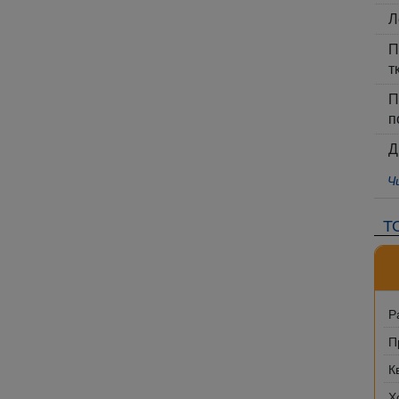
Л
П
т
П
п
Д
Ч
Т
Р
П
К
Х