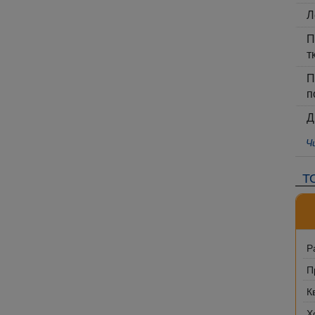
Л
П
т
П
п
Д
Ч
Т
Р
П
К
Х