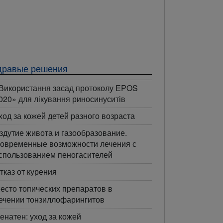
дравые решения
Використання засад протоколу EPOS
020» для лікування риносинуситів
ход за кожей детей разного возраста
здутие живота и газообразование.
овременные возможности лечения с
спользованием пеногасителей
тказ от курения
есто топических препаратов в
ечении тонзиллофарингитов
енатен: уход за кожей