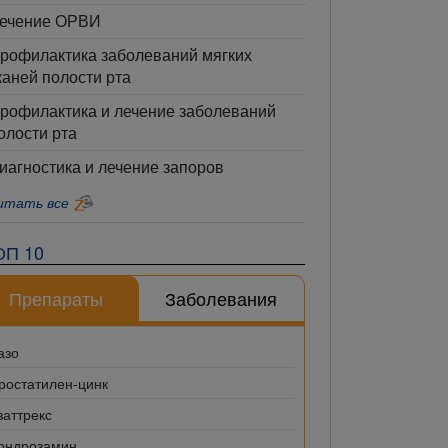
ечение ОРВИ
рофилактика заболеваний мягких
каней полости рта
рофилактика и лечение заболеваний
олости рта
иагностика и лечение запоров
итать все
ОП 10
Препараты
Заболевания
азо
ростатилен-цинк
ваттрекс
ондрозамин