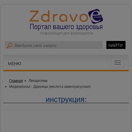
Toggle
МЕНЮ
navigat
Главная
Лекарства
Медихронал - Дарница (кислота аминоуксусная)
инструкция: