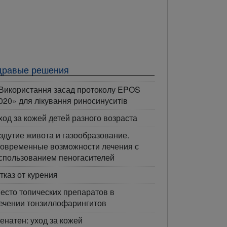
дравые решения
Використання засад протоколу EPOS
020» для лікування риносинуситів
ход за кожей детей разного возраста
здутие живота и газообразование.
овременные возможности лечения с
спользованием пеногасителей
тказ от курения
есто топических препаратов в
ечении тонзиллофарингитов
енатен: уход за кожей