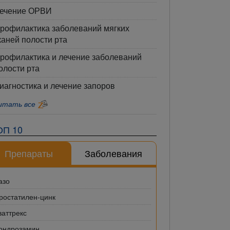
ечение ОРВИ
рофилактика заболеваний мягких
каней полости рта
рофилактика и лечение заболеваний
олости рта
иагностика и лечение запоров
итать все
ОП 10
Препараты
Заболевания
азо
ростатилен-цинк
ваттрекс
ондрозамин