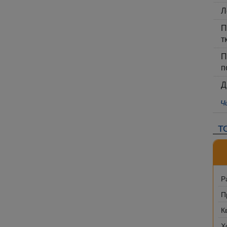
Л
П
т
П
п
Д
Ч
Т
Р
П
К
Х