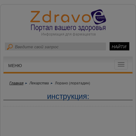
Toggle
МЕНЮ
navigat
Главная
Лекарства
Лорано (лоратадин)
инструкция: