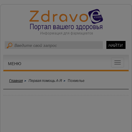
Toggle
МЕНЮ
navigat
Главная
Первая помощь А-Я
Похмелье