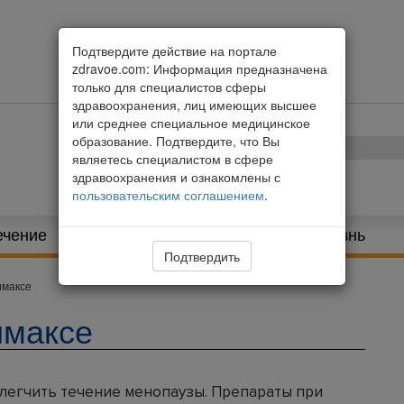
Подтвердите действие на портале
zdravoe.com: Информация предназначена
только для специалистов сферы
здравоохранения, лиц имеющих высшее
или среднее специальное медицинское
образование. Подтвердите, что Вы
являетесь специалистом в сфере
здравоохранения и ознакомлены с
пользовательским соглашением
.
ечение
Питание и диета
Здоровая жизнь
Подтвердить
имаксе
имаксе
легчить течение менопаузы. Препараты при