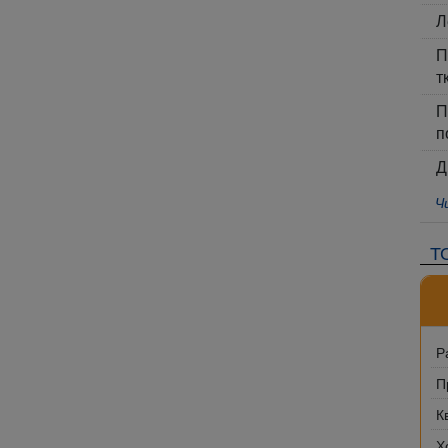
Л
П
т
П
п
Д
Ч
Т
Р
П
К
Х