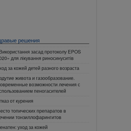
дравые решения
Використання засад протоколу EPOS
020» для лікування риносинуситів
ход за кожей детей разного возраста
здутие живота и газообразование.
овременные возможности лечения с
спользованием пеногасителей
тказ от курения
есто топических препаратов в
ечении тонзиллофарингитов
енатен: уход за кожей