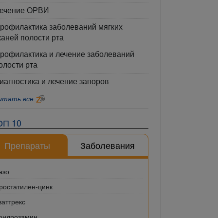
ечение ОРВИ
рофилактика заболеваний мягких
каней полости рта
рофилактика и лечение заболеваний
олости рта
иагностика и лечение запоров
итать все
ОП 10
Препараты
Заболевания
азо
ростатилен-цинк
ваттрекс
ондрозамин