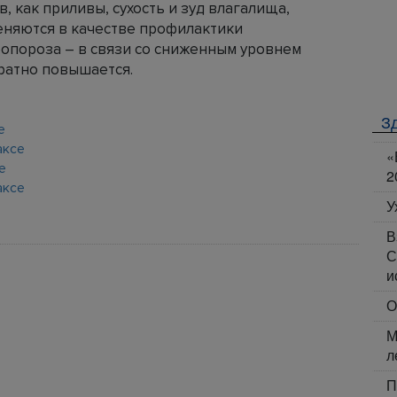
, как приливы, сухость и зуд влагалища,
еняются в качестве профилактики
еопороза – в связи со сниженным уровнем
кратно повышается.
З
е
аксе
«
е
2
аксе
У
В
С
и
О
М
л
П