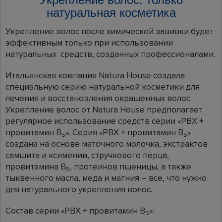
натуральная косметика
Укрепление волос после химической завивки будет
эффективным только при использовании
натуральных средств, созданных профессионалами.
Итальянская компания Natura House создала
специальную серию натуральной косметики для
лечения и восстановления окрашенных волос.
Укрепление волос от Natura House предполагает
регулярное использование средств серии «PBX +
провитамин В
». Серия «PBX + провитамин В
»
5
5
создана на основе маточного молочка, экстрактов
самшита и ксимении, стручкового перца,
провитамина B
, протеинов пшеницы, а также
5
тыквенного масла, меда и магния – все, что нужно
для натурального укрепления волос.
Состав серии «PBX + провитамин В
»:
5