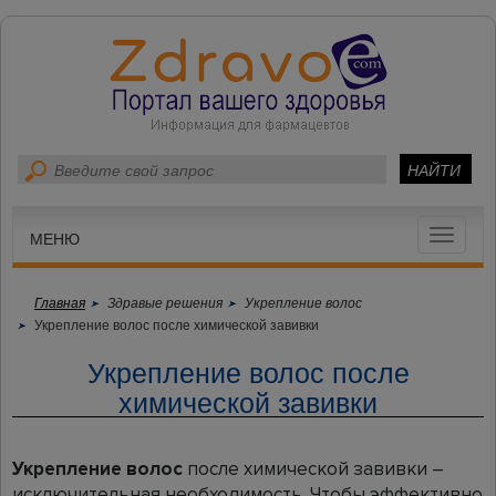
Toggle
МЕНЮ
navigat
Главная
Здравые решения
Укрепление волос
Укрепление волос после химической завивки
Укрепление волос после
химической завивки
Укрепление волос
после химической завивки –
исключительная необходимость. Чтобы эффективно