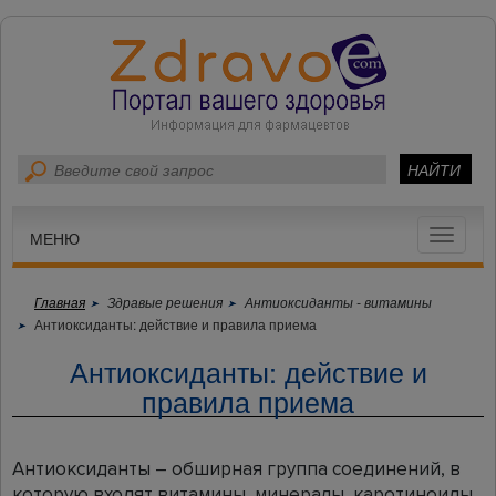
Toggle
МЕНЮ
navigat
Главная
Здравые решения
Антиоксиданты - витамины
Антиоксиданты: действие и правила приема
Антиоксиданты: действие и
правила приема
Антиоксиданты – обширная группа соединений, в
которую входят витамины, минералы, каротиноиды.