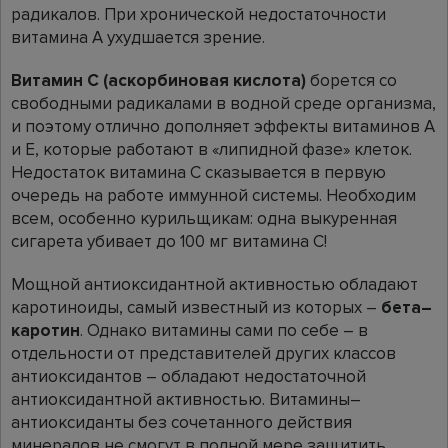
радикалов. При хронической недостаточности
витамина А ухудшается зрение.
Витамин С (аскорбиновая кислота)
борется со
свободными радикалами в водной среде организма,
и поэтому отлично дополняет эффекты витаминов А
и Е, которые работают в «липидной фазе» клеток.
Недостаток витамина С сказывается в первую
очередь на работе иммунной системы. Необходим
всем, особенно курильщикам: одна выкуренная
сигарета убивает до 100 мг витамина С!
Мощной антиоксидантной активностью обладают
каротиноиды, самый известный из которых –
бета–
каротин
. Однако витамины сами по себе – в
отдельности от представителей других классов
антиоксидантов – обладают недостаточной
антиоксидантной активностью. Витамины–
антиоксиданты без сочетанного действия
минералов не смогут в полной мере защитить