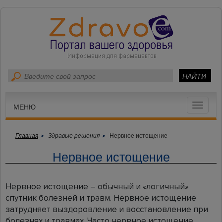
Toggle
МЕНЮ
navigat
Главная
Здравые решения
Нервное истощение
Нервное истощение
Нервное истощение – обычный и «логичный»
спутник болезней и травм. Нервное истощение
затрудняет выздоровление и восстановление при
болезнях и травмах. Часто нервное истощение