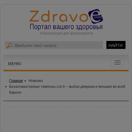
Toggle
МЕНЮ
navigat
Главная
Новинки
Безапликаторные тампоны o.b.® – выбор девушек и женщин во всей
Европе