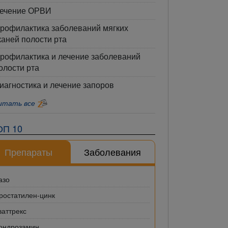
ечение ОРВИ
рофилактика заболеваний мягких
каней полости рта
рофилактика и лечение заболеваний
олости рта
иагностика и лечение запоров
итать все
ОП 10
Препараты
Заболевания
азо
ростатилен-цинк
ваттрекс
ондрозамин