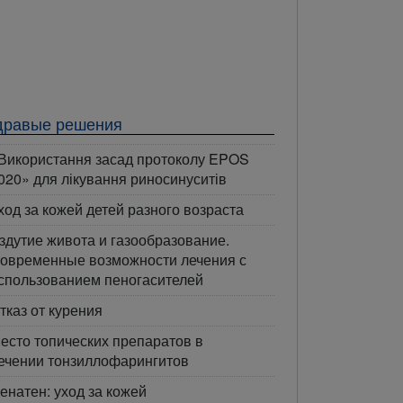
дравые решения
Використання засад протоколу EPOS
020» для лікування риносинуситів
ход за кожей детей разного возраста
здутие живота и газообразование.
овременные возможности лечения с
спользованием пеногасителей
тказ от курения
есто топических препаратов в
ечении тонзиллофарингитов
енатен: уход за кожей