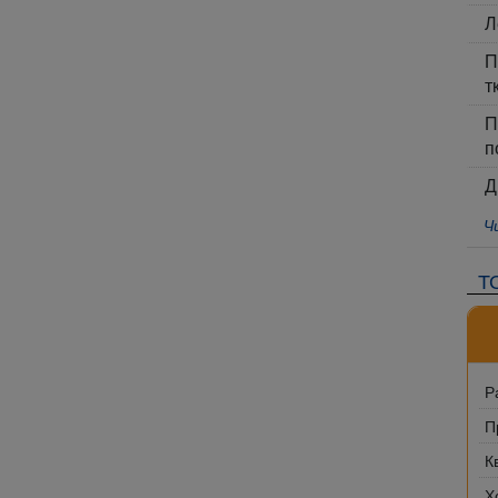
Л
П
т
П
п
Д
Ч
Т
Р
П
К
Х